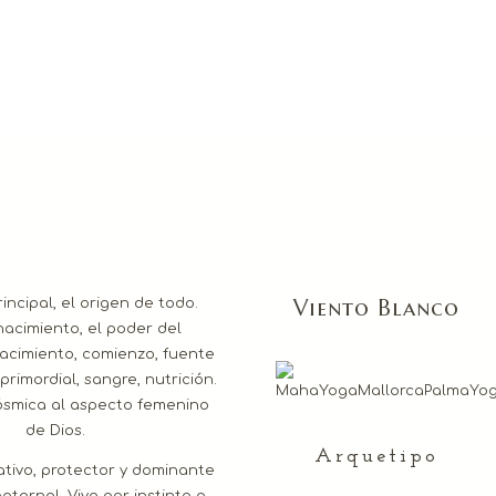
 l o s S o l a
Viento Blanco
incipal, el origen de todo.
nacimiento, el poder del
acimiento, comienzo, fuente
primordial, sangre, nutrición.
ósmica al aspecto femenino
de Dios.
Arquetipo
ativo, protector y dominante