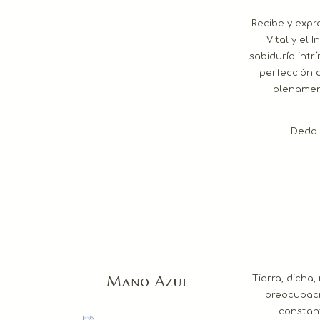
Recibe y expr
Vital y el 
sabiduría intr
perfección d
plenament
Dedo 
Mano Azul
Tierra, dicha,
preocupaci
constant