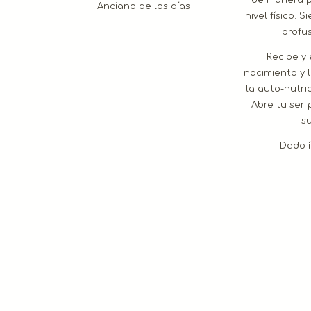
de manera pa
Anciano de los días
nivel físico. 
profu
Recibe y
nacimiento y 
la auto-nutric
Abre tu ser 
su
Dedo 