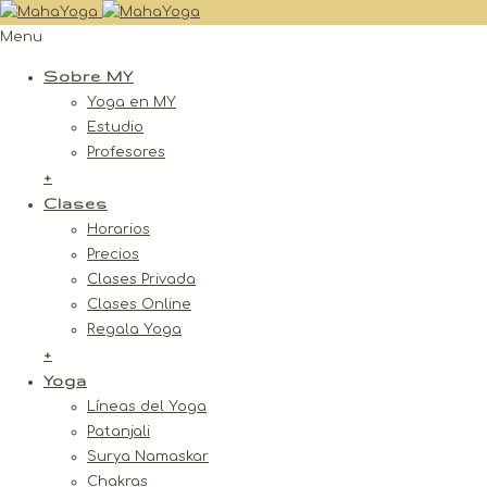
Menu
Sobre MY
Yoga en MY
Estudio
Profesores
+
Clases
Horarios
Precios
Clases Privada
Clases Online
Regala Yoga
+
Yoga
Líneas del Yoga
Patanjali
Surya Namaskar
Chakras