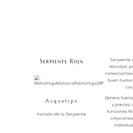
Serpiente Roja
Serpiente c
felicidad, p
comerciantes,
buen humor. 
cor
Genera fuerza
Arquetipo
y preciso;
funciones fís
Iniciado de la Serpiente
creaciones
individua