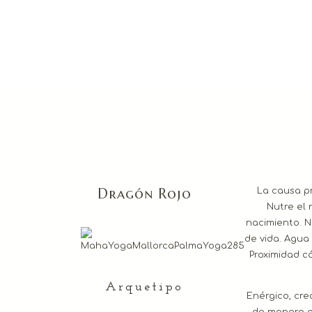
S e l
Dragón Rojo
La causa pr
Nutre el 
nacimiento. N
de vida. Agua 
Proximidad c
Arquetipo
Enérgico, cre