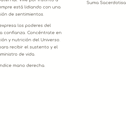
ternal. Vive por instinto a
Suma Sacerdotisa
Siempre está lidiando con una
sión de sentimientos.
 expresa los poderes del
la confianza. Concéntrate en
ión y nutrición del Universo.
para recibir el sustento y el
ministro de vida.
índice mano derecha.