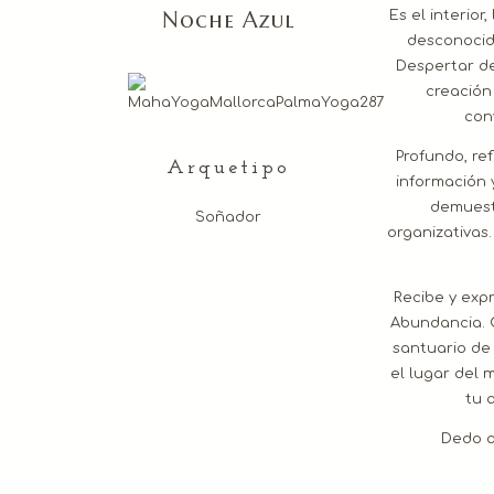
Noche Azul
Es el interior,
desconocid
Despertar de
creación
con
Profundo, ref
Arquetipo
información 
demuestr
Soñador
organizativas
Recibe y exp
Abundancia. 
santuario de 
el lugar del m
tu 
Dedo a