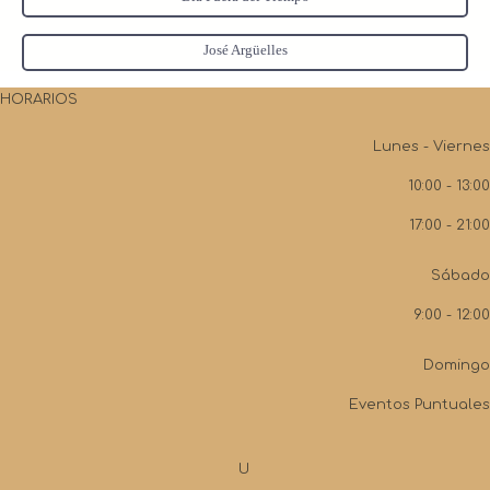
José Argüelles
HORARIOS
Lunes - Viernes
10:00 - 13:00
17:00 - 21:00
Sábado
9:00 - 12:00
Domingo
Eventos Puntuales
U