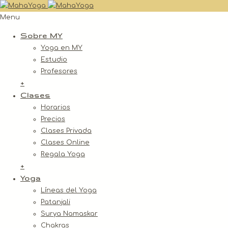
Menu
Sobre MY
Yoga en MY
Estudio
Profesores
+
Clases
Horarios
Precios
Clases Privada
Clases Online
Regala Yoga
+
Yoga
Líneas del Yoga
Patanjali
Surya Namaskar
Chakras