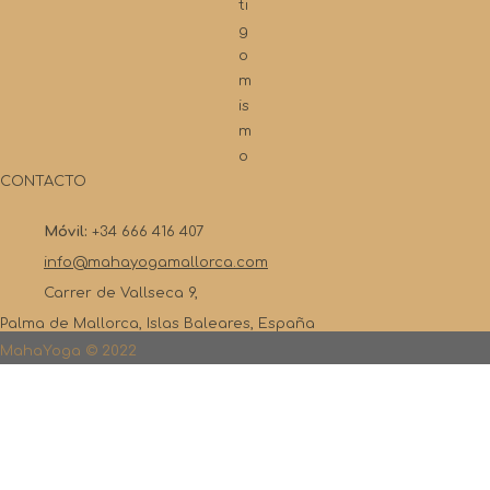
ti
g
o
m
is
m
o
CONTACTO
Móvil:
+34 666 416 407
info@mahayogamallorca.com
Carrer de Vallseca 9,
Palma de Mallorca, Islas Baleares, España
MahaYoga © 2022