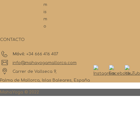
m
is
m
o
CONTACTO
Móvil:
+34 666 416 407
info@mahayogamallorca.com
Carrer de Vallseca 9,
Palma de Mallorca, Islas Baleares, España
MahaYoga © 2022