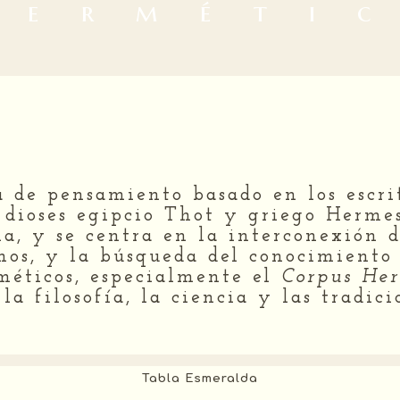
 e r m é t i c
a de pensamiento basado en los escri
 dioses egipcio Thot y griego Hermes
a, y se centra en la interconexión d
os, y la búsqueda del conocimiento 
rméticos, especialmente el
Corpus He
a filosofía, la ciencia y las tradicio
Tabla Esmeralda