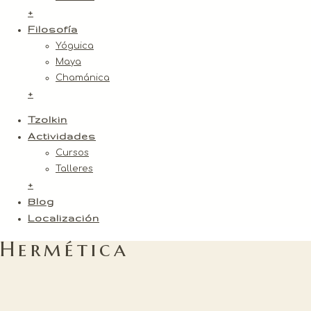
+
Filosofía
Yóguica
Maya
Chamánica
+
Tzolkin
Actividades
Cursos
Talleres
+
Blog
Localización
Hermética