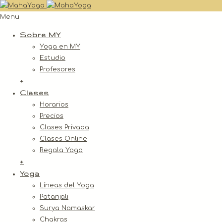
Menu
Sobre MY
Yoga en MY
Estudio
Profesores
+
Clases
Horarios
Precios
Clases Privada
Clases Online
Regala Yoga
+
Yoga
Líneas del Yoga
Patanjali
Surya Namaskar
Chakras