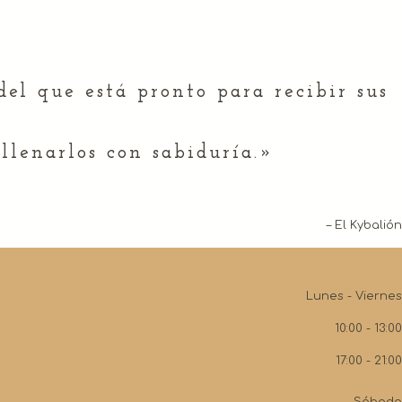
del que está pronto para recibir sus
llenarlos con sabiduría.»
– El Kybalión
Lunes - Viernes
10:00 - 13:00
17:00 - 21:00
Sábado