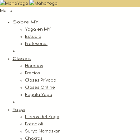
Menu
Sobre MY
Yoga en MY
Estudio
Profesores
+
Clases
Horarios
Precios
Clases Privada
Clases Online
Regala Yoga
+
Yoga
Líneas del Yoga
Patanjali
Surya Namaskar
Chakras