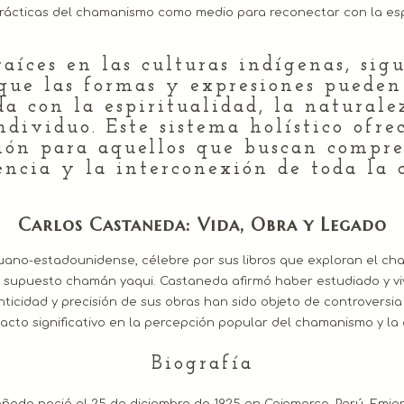
prácticas del chamanismo como medio para reconectar con la espi
aíces en las culturas indígenas, sigu
ue las formas y expresiones pueden 
a con la espiritualidad, la natural
dividuo. Este sistema holístico ofre
ción para aquellos que buscan compre
encia y la interconexión de toda la 
Carlos Castaneda: Vida, Obra y Legado
ano-estadounidense, célebre por sus libros que exploran el cham
n supuesto chamán yaqui. Castaneda afirmó haber estudiado y viv
icidad y precisión de sus obras han sido objeto de controversia y
acto significativo en la percepción popular del chamanismo y la e
Biografía
eda nació el 25 de diciembre de 1925 en Cajamarca, Perú. Emigró