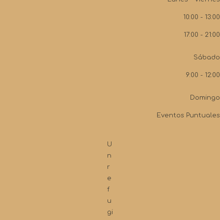
10:00 - 13:00
17:00 - 21:00
Sábado
9:00 - 12:00
Domingo
Eventos Puntuales
U
n
r
e
f
u
gi