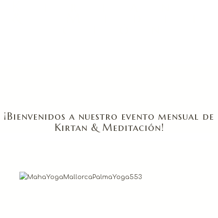
K i r t a n
& M e d i t
c i ó n
¡Bienvenidos a nuestro evento mensual de
Kirtan & Meditación!