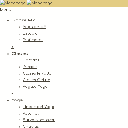
Menu
Sobre MY
Yoga en MY
Estudio
Profesores
+
Clases
Horarios
Precios
Clases Privada
Clases Online
Regala Yoga
+
Yoga
Líneas del Yoga
Patanjali
Surya Namaskar
Chakras