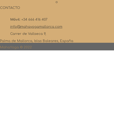
o
CONTACTO
Móvil:
+34 666 416 407
info@mahayogamallorca.com
Carrer de Vallseca 9,
Palma de Mallorca, Islas Baleares, España
MahaYoga © 2022