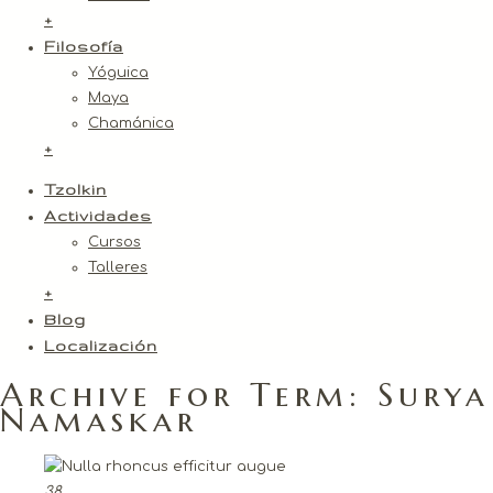
+
Filosofía
Yóguica
Maya
Chamánica
+
Tzolkin
Actividades
Cursos
Talleres
+
Blog
Localización
Archive for Term: Surya
Namaskar
38