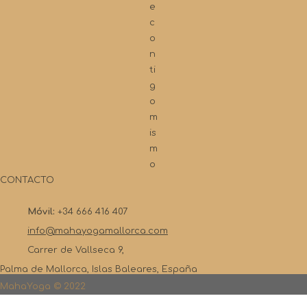
e
c
o
n
ti
g
o
m
is
m
o
CONTACTO
Móvil:
+34 666 416 407
info@mahayogamallorca.com
Carrer de Vallseca 9,
Palma de Mallorca, Islas Baleares, España
MahaYoga © 2022