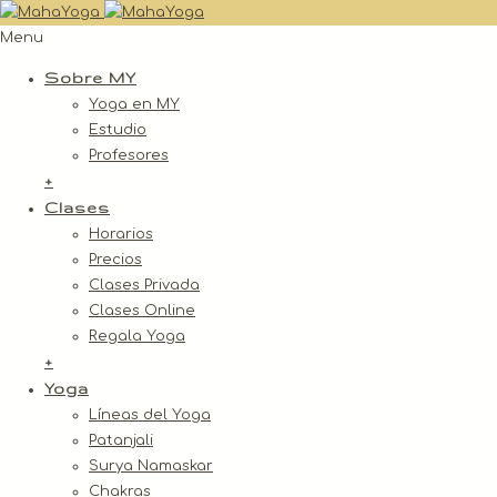
Menu
Sobre MY
Yoga en MY
Estudio
Profesores
+
Clases
Horarios
Precios
Clases Privada
Clases Online
Regala Yoga
+
Yoga
Líneas del Yoga
Patanjali
Surya Namaskar
Chakras