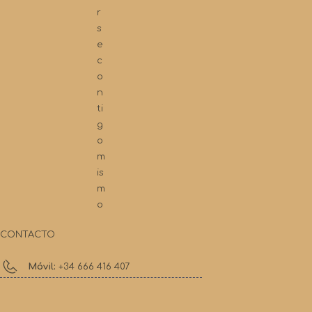
r
s
e
c
o
n
ti
g
o
m
is
m
o
CONTACTO
Móvil:
+34 666 416 407